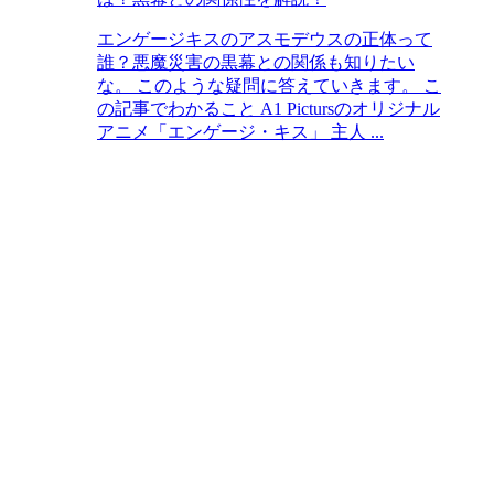
エンゲージキスのアスモデウスの正体って
誰？悪魔災害の黒幕との関係も知りたい
な。 このような疑問に答えていきます。 こ
の記事でわかること A1 Pictursのオリジナル
アニメ「エンゲージ・キス」 主人 ...