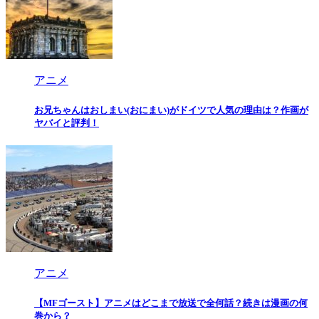
アニメ
お兄ちゃんはおしまい(おにまい)がドイツで人気の理由は？作画が
ヤバイと評判！
アニメ
【MFゴースト】アニメはどこまで放送で全何話？続きは漫画の何
巻から？