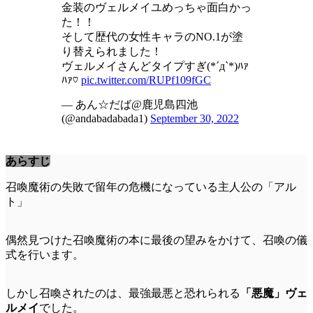
金装のヴェルメイユめっちゃ面白かっ
た！！
そして歴代の女性キャラのNO.1が塗
り替えられました！
ヴェルメイさんどタイプすぎ(*´д`*)ﾊｧ
ﾊｧ♡
pic.twitter.com/RUPf109fGC
— あん☆だば@鹿児島四池
(@andabadabada1)
September 30, 2022
あらすじ
召喚魔術の失敗で留年の危機になっている主人公の「アル
ト」
偶然見つけた召喚魔術の本に最後の望みをかけて、召喚の儀
式を行います。
しかし召喚されたのは、最強最悪と恐れられる
「悪魔」ヴェ
ルメイ
でした。