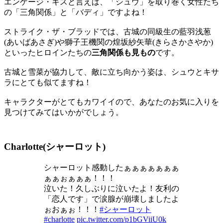
エンゲージ・キスと言えば、「シュウ」を取り巻く女性たち
の「三角関係」と「バディ」ですよね！
ストライク・ザ・ブラッドでは、古城の同級生の藍羽浅葱
(あいばあさぎ)や獅子王機関の煌坂紗矢華(きらさかさやか)
といったヒロインたちの
三角関係も見もの
です。
古城と雪菜が協力して、敵に立ち向かう姿は、シュウとキサ
ラにとても似てますね！
キャラクターがとてもカワイイので、あなたのお気に入りを
見つけてみてはいかがでしょう。
Charlotte(シャーロット)
シャーロット感動したぁぁぁぁぁぁぁ
ぁぁぉぁぁぁ！！！
泣いた！久しぶりに泣いたよ！友利の
「恋人です」で涙腺が崩壊しましたよ
ぉおぁぉ！！！
#シャーロット
#charlotte
pic.twitter.com/p1bGViiU0k