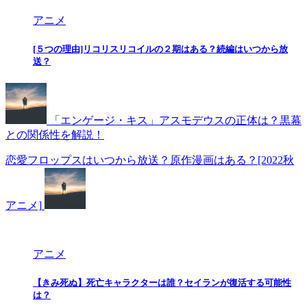
アニメ
[５つの理由]リコリスリコイルの２期はある？続編はいつから放
送？
「エンゲージ・キス」アスモデウスの正体は？黒幕
との関係性を解説！
恋愛フロップスはいつから放送？原作漫画はある？[2022秋
アニメ]
アニメ
【きみ死ぬ】死亡キャラクターは誰？セイランが復活する可能性
は？