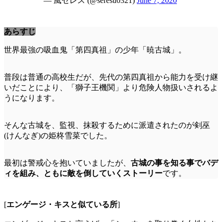
— 風セレス (@seresu0321)
June 7, 2020
あらすじ
世界最強の吸血鬼「第四真祖」の少年「暁古城」。
普段は普通の高校生だが、先代の第四真祖から能力を受け継
いだことにより、「獅子王機関」より危険人物扱いされるよ
うになります。
そんな古城を、監視、抹殺するために派遣されたのが剣巫
(けんなぎ)の姫柊雪菜でした。
最初は警戒心を抱いていましたが、
古城の事を知る事でバデ
ィを組み、ともに敵を倒していくストーリー
です。
[
エンゲージ・キスと似ている所
]