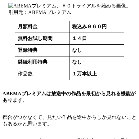
引用元：ABEMAプレミアム
月額料金
税込み９６０円
無料お試し期間
１４日
登録特典
なし
継続利用特典
なし
作品数
１万本以上
ABEMAプレミアムは放送中の作品を最初から見れる機能が
あります。
都合がつかなくて、見たい作品を途中からしか見れないこと
もあるかと思います。