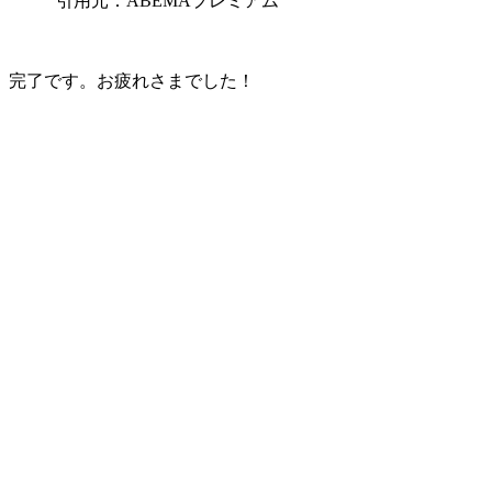
引用元：ABEMAプレミアム
完了です。お疲れさまでした！