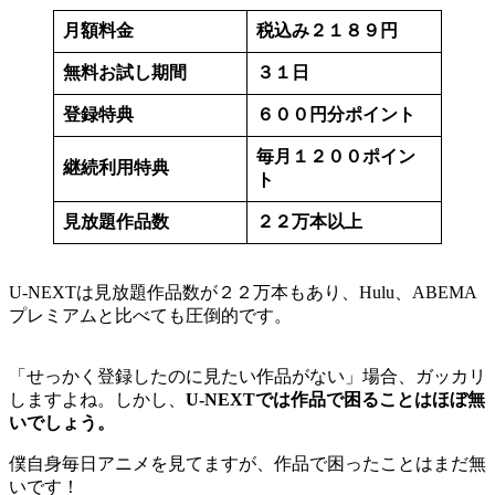
月額料金
税込み２１８９円
無料お試し期間
３１日
登録特典
６００円分ポイント
毎月１２００ポイン
継続利用特典
ト
見放題作品数
２２万本以上
U-NEXTは見放題作品数が２２万本もあり、Hulu、ABEMA
プレミアムと比べても圧倒的です。
「せっかく登録したのに見たい作品がない」場合、ガッカリ
しますよね。しかし、
U-NEXTでは作品で困ることはほぼ無
いでしょう。
僕自身毎日アニメを見てますが、作品で困ったことはまだ無
いです！