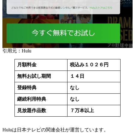
引用元：Hulu
月額料金
税込み１０２６円
無料お試し期間
１４日
登録特典
なし
継続利用特典
なし
見放題作品数
７万本以上
Huluは日本テレビの関連会社が運営しています。