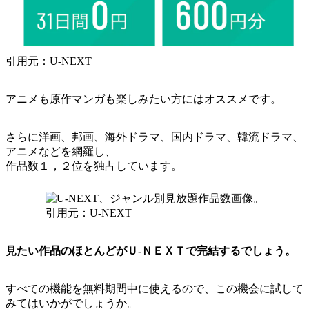
引用元：U-NEXT
アニメも原作マンガも楽しみたい方にはオススメです。
さらに洋画、邦画、海外ドラマ、国内ドラマ、韓流ドラマ、
アニメなどを網羅し、
作品数１，２位を独占しています。
引用元：U-NEXT
見たい作品のほとんどがＵ-ＮＥＸＴで完結するでしょう。
すべての機能を無料期間中に使えるので、この機会に試して
みてはいかがでしょうか。