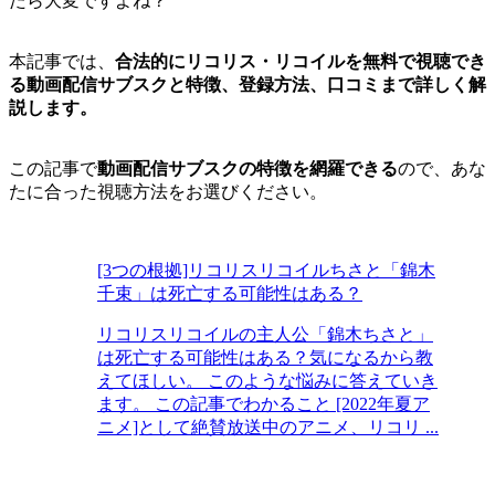
たら大変ですよね？
本記事では、
合法的にリコリス・リコイルを無料で視聴でき
る動画配信サブスクと特徴、登録方法、口コミまで詳しく解
説します。
この記事で
動画配信サブスクの特徴を網羅できる
ので、あな
たに合った視聴方法をお選びください。
[3つの根拠]リコリスリコイルちさと「錦木
千束」は死亡する可能性はある？
リコリスリコイルの主人公「錦木ちさと」
は死亡する可能性はある？気になるから教
えてほしい。 このような悩みに答えていき
ます。 この記事でわかること [2022年夏ア
ニメ]として絶賛放送中のアニメ、リコリ ...